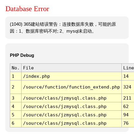
Database Error
(1040) 365建站错误警告：连接数据库失败，可能的原
因：1、数据库密码不对; 2、mysql未启动。
PHP Debug
No.
File
Line
1
/index.php
14
2
/source/function/function_extend.php
324
3
/source/class/jzmysql.class.php
211
4
/source/class/jzmysql.class.php
62
5
/source/class/jzmysql.class.php
94
6
/source/class/jzmysql.class.php
76