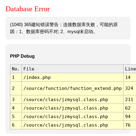
Database Error
(1040) 365建站错误警告：连接数据库失败，可能的原
因：1、数据库密码不对; 2、mysql未启动。
PHP Debug
No.
File
Line
1
/index.php
14
2
/source/function/function_extend.php
324
3
/source/class/jzmysql.class.php
211
4
/source/class/jzmysql.class.php
62
5
/source/class/jzmysql.class.php
94
6
/source/class/jzmysql.class.php
76