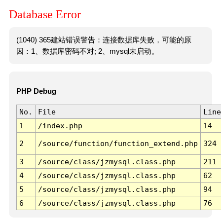
Database Error
(1040) 365建站错误警告：连接数据库失败，可能的原
因：1、数据库密码不对; 2、mysql未启动。
PHP Debug
No.
File
Line
1
/index.php
14
2
/source/function/function_extend.php
324
3
/source/class/jzmysql.class.php
211
4
/source/class/jzmysql.class.php
62
5
/source/class/jzmysql.class.php
94
6
/source/class/jzmysql.class.php
76