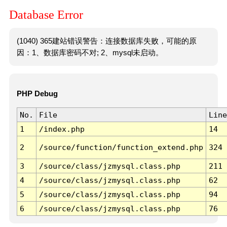
Database Error
(1040) 365建站错误警告：连接数据库失败，可能的原
因：1、数据库密码不对; 2、mysql未启动。
PHP Debug
No.
File
Line
1
/index.php
14
2
/source/function/function_extend.php
324
3
/source/class/jzmysql.class.php
211
4
/source/class/jzmysql.class.php
62
5
/source/class/jzmysql.class.php
94
6
/source/class/jzmysql.class.php
76