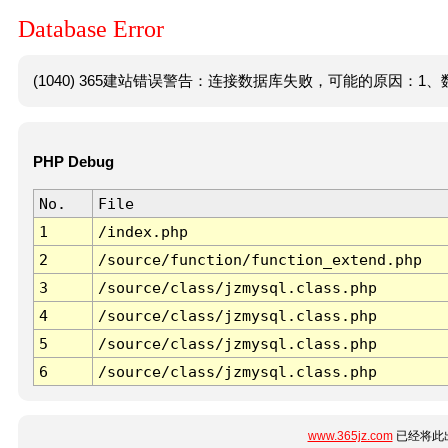
Database Error
(1040) 365建站错误警告：连接数据库失败，可能的原因：1、数
PHP Debug
No.
File
1
/index.php
2
/source/function/function_extend.php
3
/source/class/jzmysql.class.php
4
/source/class/jzmysql.class.php
5
/source/class/jzmysql.class.php
6
/source/class/jzmysql.class.php
www.365jz.com
已经将此