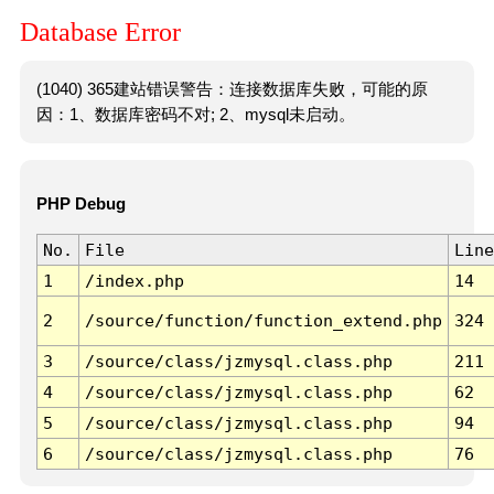
Database Error
(1040) 365建站错误警告：连接数据库失败，可能的原
因：1、数据库密码不对; 2、mysql未启动。
PHP Debug
No.
File
Line
1
/index.php
14
2
/source/function/function_extend.php
324
3
/source/class/jzmysql.class.php
211
4
/source/class/jzmysql.class.php
62
5
/source/class/jzmysql.class.php
94
6
/source/class/jzmysql.class.php
76