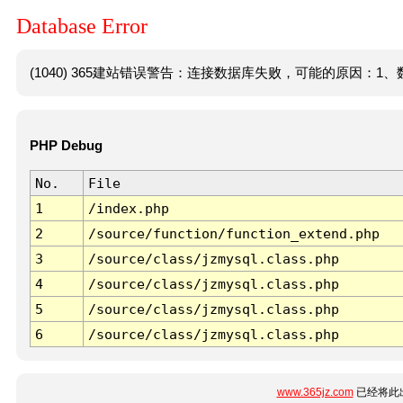
Database Error
(1040) 365建站错误警告：连接数据库失败，可能的原因：1、数
PHP Debug
No.
File
1
/index.php
2
/source/function/function_extend.php
3
/source/class/jzmysql.class.php
4
/source/class/jzmysql.class.php
5
/source/class/jzmysql.class.php
6
/source/class/jzmysql.class.php
www.365jz.com
已经将此