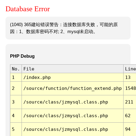
Database Error
(1040) 365建站错误警告：连接数据库失败，可能的原
因：1、数据库密码不对; 2、mysql未启动。
PHP Debug
No.
File
Line
1
/index.php
13
2
/source/function/function_extend.php
1548
3
/source/class/jzmysql.class.php
211
4
/source/class/jzmysql.class.php
62
5
/source/class/jzmysql.class.php
94