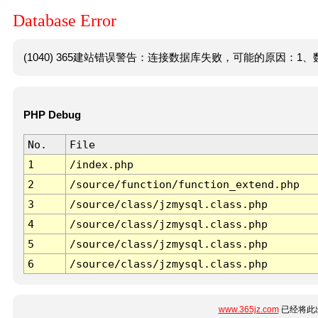
Database Error
(1040) 365建站错误警告：连接数据库失败，可能的原因：1、数
PHP Debug
No.
File
1
/index.php
2
/source/function/function_extend.php
3
/source/class/jzmysql.class.php
4
/source/class/jzmysql.class.php
5
/source/class/jzmysql.class.php
6
/source/class/jzmysql.class.php
www.365jz.com
已经将此