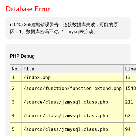
Database Error
(1040) 365建站错误警告：连接数据库失败，可能的原
因：1、数据库密码不对; 2、mysql未启动。
PHP Debug
No.
File
Line
1
/index.php
13
2
/source/function/function_extend.php
1548
3
/source/class/jzmysql.class.php
211
4
/source/class/jzmysql.class.php
62
5
/source/class/jzmysql.class.php
94