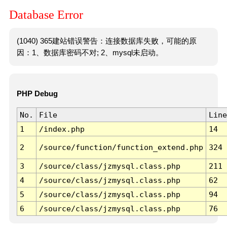
Database Error
(1040) 365建站错误警告：连接数据库失败，可能的原
因：1、数据库密码不对; 2、mysql未启动。
PHP Debug
No.
File
Line
1
/index.php
14
2
/source/function/function_extend.php
324
3
/source/class/jzmysql.class.php
211
4
/source/class/jzmysql.class.php
62
5
/source/class/jzmysql.class.php
94
6
/source/class/jzmysql.class.php
76