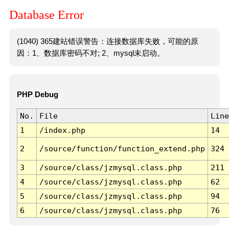
Database Error
(1040) 365建站错误警告：连接数据库失败，可能的原
因：1、数据库密码不对; 2、mysql未启动。
PHP Debug
No.
File
Line
1
/index.php
14
2
/source/function/function_extend.php
324
3
/source/class/jzmysql.class.php
211
4
/source/class/jzmysql.class.php
62
5
/source/class/jzmysql.class.php
94
6
/source/class/jzmysql.class.php
76