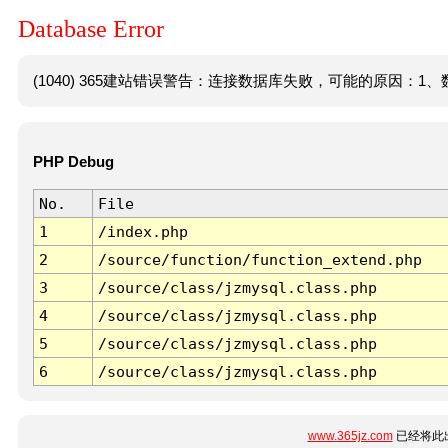
Database Error
(1040) 365建站错误警告：连接数据库失败，可能的原因：1、数
PHP Debug
No.
File
1
/index.php
2
/source/function/function_extend.php
3
/source/class/jzmysql.class.php
4
/source/class/jzmysql.class.php
5
/source/class/jzmysql.class.php
6
/source/class/jzmysql.class.php
www.365jz.com
已经将此