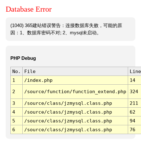
Database Error
(1040) 365建站错误警告：连接数据库失败，可能的原
因：1、数据库密码不对; 2、mysql未启动。
PHP Debug
No.
File
Line
1
/index.php
14
2
/source/function/function_extend.php
324
3
/source/class/jzmysql.class.php
211
4
/source/class/jzmysql.class.php
62
5
/source/class/jzmysql.class.php
94
6
/source/class/jzmysql.class.php
76