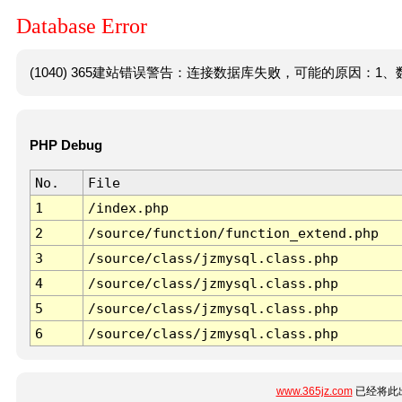
Database Error
(1040) 365建站错误警告：连接数据库失败，可能的原因：1、数
PHP Debug
No.
File
1
/index.php
2
/source/function/function_extend.php
3
/source/class/jzmysql.class.php
4
/source/class/jzmysql.class.php
5
/source/class/jzmysql.class.php
6
/source/class/jzmysql.class.php
www.365jz.com
已经将此