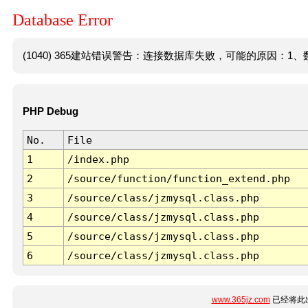
Database Error
(1040) 365建站错误警告：连接数据库失败，可能的原因：1、数
PHP Debug
No.
File
1
/index.php
2
/source/function/function_extend.php
3
/source/class/jzmysql.class.php
4
/source/class/jzmysql.class.php
5
/source/class/jzmysql.class.php
6
/source/class/jzmysql.class.php
www.365jz.com
已经将此