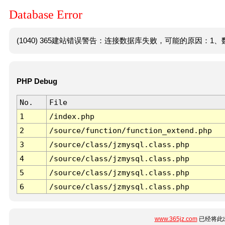
Database Error
(1040) 365建站错误警告：连接数据库失败，可能的原因：1、数
PHP Debug
No.
File
1
/index.php
2
/source/function/function_extend.php
3
/source/class/jzmysql.class.php
4
/source/class/jzmysql.class.php
5
/source/class/jzmysql.class.php
6
/source/class/jzmysql.class.php
www.365jz.com
已经将此