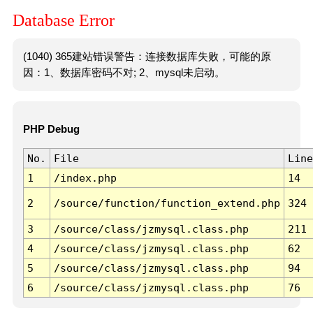
Database Error
(1040) 365建站错误警告：连接数据库失败，可能的原
因：1、数据库密码不对; 2、mysql未启动。
PHP Debug
No.
File
Line
1
/index.php
14
2
/source/function/function_extend.php
324
3
/source/class/jzmysql.class.php
211
4
/source/class/jzmysql.class.php
62
5
/source/class/jzmysql.class.php
94
6
/source/class/jzmysql.class.php
76