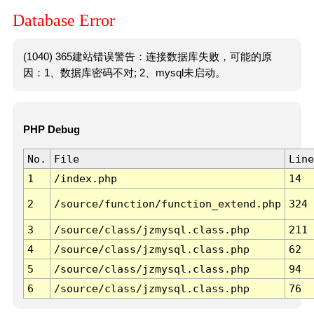
Database Error
(1040) 365建站错误警告：连接数据库失败，可能的原
因：1、数据库密码不对; 2、mysql未启动。
PHP Debug
No.
File
Line
1
/index.php
14
2
/source/function/function_extend.php
324
3
/source/class/jzmysql.class.php
211
4
/source/class/jzmysql.class.php
62
5
/source/class/jzmysql.class.php
94
6
/source/class/jzmysql.class.php
76