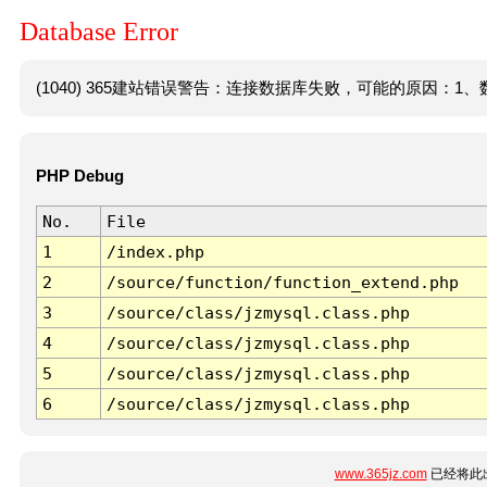
Database Error
(1040) 365建站错误警告：连接数据库失败，可能的原因：1、数
PHP Debug
No.
File
1
/index.php
2
/source/function/function_extend.php
3
/source/class/jzmysql.class.php
4
/source/class/jzmysql.class.php
5
/source/class/jzmysql.class.php
6
/source/class/jzmysql.class.php
www.365jz.com
已经将此