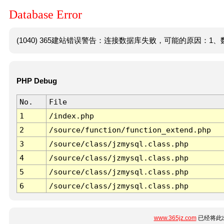
Database Error
(1040) 365建站错误警告：连接数据库失败，可能的原因：1、数
PHP Debug
No.
File
1
/index.php
2
/source/function/function_extend.php
3
/source/class/jzmysql.class.php
4
/source/class/jzmysql.class.php
5
/source/class/jzmysql.class.php
6
/source/class/jzmysql.class.php
www.365jz.com
已经将此